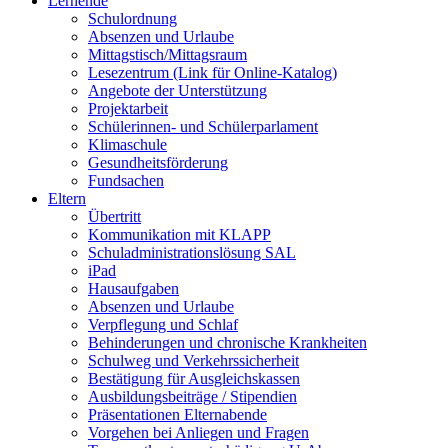
Lernende
Schulordnung
Absenzen und Urlaube
Mittagstisch/Mittagsraum
Lesezentrum (Link für Online-Katalog)
Angebote der Unterstützung
Projektarbeit
Schülerinnen- und Schülerparlament
Klimaschule
Gesundheitsförderung
Fundsachen
Eltern
Übertritt
Kommunikation mit KLAPP
Schuladministrationslösung SAL
iPad
Hausaufgaben
Absenzen und Urlaube
Verpflegung und Schlaf
Behinderungen und chronische Krankheiten
Schulweg und Verkehrssicherheit
Bestätigung für Ausgleichskassen
Ausbildungsbeiträge / Stipendien
Präsentationen Elternabende
Vorgehen bei Anliegen und Fragen