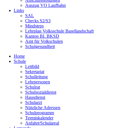
Anschlusslösungen
Auszug VO Laufbahn
Links
SAL
Checks S2/S3
Mindsteps
Lehrplan Volksschule Basellandschaft
Kanton BL BKSD
Amt für Volkschulen
Schulgesundheit
Home
Schule
Leitbild
Sekretariat
Schulleitung
Lehrpersonen
Schulrat
Schulsozialdienst
Hausdienst
Schularzt
Nützliche Adressen
Schulprogramm
Terminkalender
Anfahrt/Schulareal