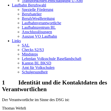
Transportkosten-entschädigung U-Abo
Laufbahn Berufswahl
Spezielle Förderung
Berufsatelier
BerufsWegBereitung
Laufbahnverantwortliche
Laufbahnzentrum BL
Anschlusslösungen
Auszug VO Laufbahn
Links
SAL
Checks S2/S3
Mindsteps
Lehrplan Volksschule Basellandschaft
Kanton BL BKSD
Amt für Volkschulen
Schulgesundheit
1 Identität und die Kontaktdaten des
Verantwortlichen
Der Verantwortliche im Sinne des DSG ist:
Thomas Wehrli