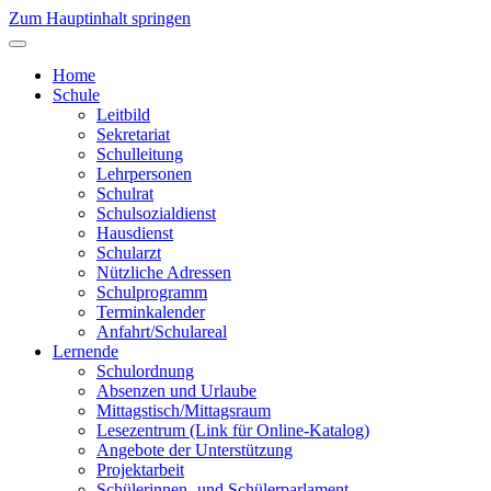
Zum Hauptinhalt springen
Home
Schule
Leitbild
Sekretariat
Schulleitung
Lehrpersonen
Schulrat
Schulsozialdienst
Hausdienst
Schularzt
Nützliche Adressen
Schulprogramm
Terminkalender
Anfahrt/Schulareal
Lernende
Schulordnung
Absenzen und Urlaube
Mittagstisch/Mittagsraum
Lesezentrum (Link für Online-Katalog)
Angebote der Unterstützung
Projektarbeit
Schülerinnen- und Schülerparlament